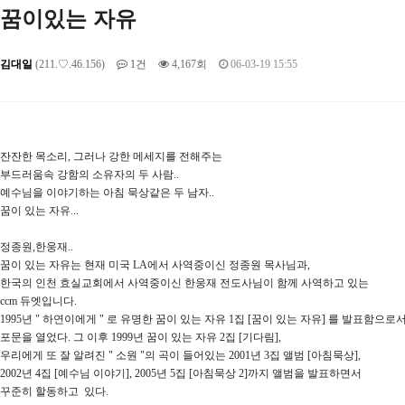
꿈이있는 자유
김대일
(211.♡.46.156)
1건
4,167회
06-03-19 15:55
잔잔한 목소리, 그러나 강한 메세지를 전해주는
부드러움속 강함의 소유자의 두 사람..
예수님을 이야기하는 아침 묵상같은 두 남자..
꿈이 있는 자유...
정종원,한웅재..
꿈이 있는 자유는 현재 미국 LA에서 사역중이신 정종원 목사님과,
한국의 인천 효실교회에서 사역중이신 한웅재 전도사님이 함께 사역하고 있는
ccm 듀엣입니다.
1995년 " 하연이에게 " 로 유명한 꿈이 있는 자유 1집 [꿈이 있는 자유] 를 발표함으로
포문을 열었다. 그 이후 1999년 꿈이 있는 자유 2집 [기다림],
우리에게 또 잘 알려진 " 소원 "의 곡이 들어있는 2001년 3집 앨범 [아침묵상],
2002년 4집 [예수님 이야기], 2005년 5집 [아침묵상 2]까지 앨범을 발표하면서
꾸준히 할동하고 있다.