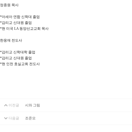
정종원 목사
*아세아 연합 신학대 졸업
*감리교 신대원 졸업
*현 미국 LA 동양선교교회 목사
한웅재 전도사
*감리교 신학대학 졸업
*감리교 신대원 졸업
*현 인천 효실교회 전도사
이전글
시와 그림
다음글
조준모