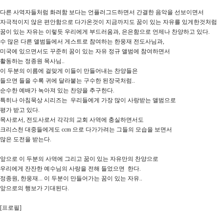
다른 사역자들처럼 화려함 보다는 언플러그드하면서 간결한 음악을 선보이면서
자극적이지 않은 편안함으로 다가온것이 지금까지도 꿈이 있는 자유를 있게한것처럼
꿈이 있는 자유는 이렇듯 우리에게 부드러움과, 은은함으로 언제나 찬양하고 있다.
수 많은 다른 앨범들에서 게스트로 참여하는 한웅재 전도사님과,
미국에 있으면서도 꾸준히 꿈이 있는 자유 정규 앨범에 참여하면서
활동하는 정종원 목사님..
이 두분의 이름에 걸맞게 이들이 만들어내는 찬양들은
들으면 들을 수록 귀에 달라붙는 구수한 된장국처럼..
순수한 예배가 녹아져 있는 찬양을 추구한다.
특히나 아침묵상 시리즈는 우리들에게 가장 많이 사랑받는 앨범으로
평가 받고 있다.
목사로서, 전도사로서 각각의 교회 사역에 충실하면서도
크리스천 대중들에게도 ccm 으로 다가가려는 그들의 모습을 보면서
많은 도전을 받는다.
앞으로 이 두분의 사역에 그리고 꿈이 있는 자유만의 찬양으로
우리에게 잔잔한 예수님의 사랑을 전해 들었으면 한다.
정종원, 한웅재... 이 두분이 만들어가는 꿈이 있는 자유..
앞으로의 행보가 기대된다.
[프로필]