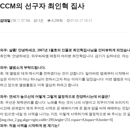
CCM의 선구자 최인혁 집사
김대일
(58.♡.57.50)
3건
8,298회
07-01-17 18:15
와우: 샬롬! 안녕하세요. 2007년 1월호의 인물로 최인혁집사님을 인터뷰하게 되었습
최인혁: 안녕하세요. 와우씨씨엠 애청자 여러분 최인혁입니다. 감기가 심하네요. 저는
와우: 앨범소개 부탁드립니다.
최: 제 앨범은 대개 메시지를 전하겠다는 것이 강합니다. 잃어버린 법궤부터 시작해서
싶은 이야기가 아닌 하나님이 전하시고자 하는 이야기를 담았습니다. 이번 앨범은 이상
하고 앞으로 앨범활동도 더욱 열심히 하려고 합니다.
와우: 연세가 높으신데 어떻게 그렇게 열정적으로 찬양하시는데 비결은?
최: 우선은 체력관리를 합니다. 노래를 하는 것이 나의 사명이고 의무이기에 쓰러지지
시간에 관계없이 제게 주어진 사역은 곧 예배이기에 온 몸과 맘을 바쳐 예배하는 것입
아 있으면 내일 또 사역을 나가는 거죠. 이렇게 사역하기에 열정적으로 봐 주시는 것 
[img:choi_2.jpg,align=right,width=299,height=251,vspace=8,hspace=8,border=0]
와우: 처음 사역을 시작하게 된 계기는?