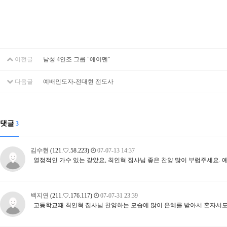
이전글
남성 4인조 그룹 "에이멘"
다음글
예배인도자-전대현 전도사
댓글
3
김수현
(121.♡.58.223)
07-07-13 14:37
열정적인 가수 있는 같았요, 최인혁 집사님 좋은 찬양 많이 부럽주세요. 
백지연
(211.♡.176.117)
07-07-31 23:39
고등학교때 최인혁 집사님 찬양하는 모습에 많이 은혜를 받아서 혼자서도 집