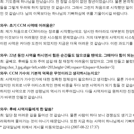
최: 기도중에 하나님을 만났습니다. 전 정말 소망이 없던 청년이었습니다. 물론 본격
들을 그렇게 두려워 하지 않았던 것 같습니다. 그래서 그런지 처음으로 시작했던 일이 
인 것 같습니다. 남의 이목보다는 하나님의 기뻐하심에 귀를 기울이시길 바랍니다.
와우: 초기 CCM 사역때 어려움은?
최: 제가 처음으로 CCM이라는 장르를 시작했는데요. 당시만 하더라도 대부분의 찬양
만 이것보다 더 어려웠던 것은 시스템의 문제였습니다. 거의 대부분의 사역지의 시스템
이런 사역은 커다란 도전이 되었지만 지금은 더욱 어려운 것 같습니다. 이런 과도기를 
와우: 22년 동안 사역을 하시면서 힘든 순간들도 많으셨을 텐데요. 그때마다 힘이 되
최: 글쎄요. 후배들 도와 주며 섬길 때 참 재정적 어려움이 많았어요. 그때 만들고 불렀
[img:choi_3.jpg,align=left,width=293,height=240,vspace=8,hspace=8,border=5]
와우: CCM 가수의 기본적 덕목은 무엇이라고 생각하시는지요?
최: 사역자인가 가수인가에 대한 정확한 정체성이 필요하다고 생각합니다. 물론 가수이
않지만 의외로 너무 아티스트적인 면에 비중을 두다 보면 사역자가 되기 힘들 것 같습
하지만 사역으로 가면 성령님의 역사가 이루어집니다. 다들 사역자이길 원하지만 진정한
가 바뀌면 안될것 같습니다.
와우: 후배 사역자들에게 한 말씀?
최: 일단 참 어려운 길을 들어선 것 같습니다. 물론 사람이 하다 보니 경쟁심도 생기
러워하며 쫓아가는 것이 아니기 때문입니다. 또한 지금 하는 사역이 하나님께서 기뻐하
* 김대일님에 의해서 게시물 이동되었습니다 (2007-08-22 17:37)