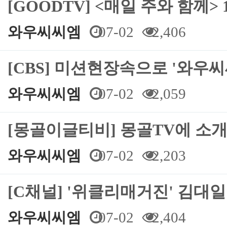
[GOODTV] <매일 주와 함께>
와우씨씨엠
07-02
2,406
[CBS] 미션현장속으로 '와우씨
와우씨씨엠
07-02
2,059
[몽골이글티비] 몽골TV에 소
와우씨씨엠
07-02
2,203
[C채널] '위클리매거진' 김대일
와우씨씨엠
07-02
2,404