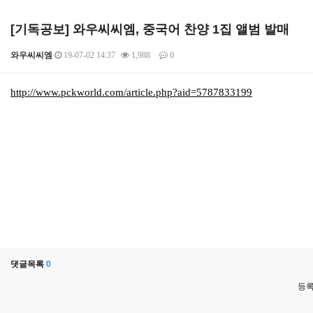
[기독공보] 와우씨씨엠, 중국어 찬양 1집 앨범 발매
와우씨씨엠
19-07-02 14:37
1,988
0
본문
http://www.pckworld.com/article.php?aid=5787833199
댓글목록
0
등록