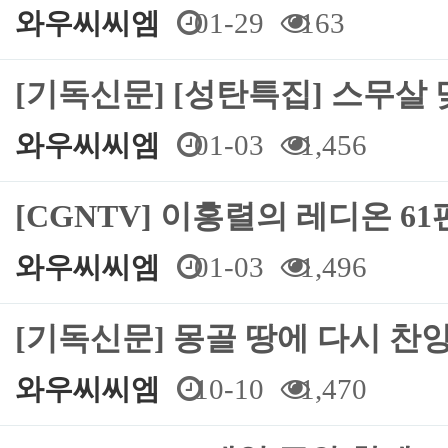
와우씨씨엠
01-29
163
[기독신문] [성탄특집] 스무살
와우씨씨엠
01-03
1,456
[CGNTV] 이홍렬의 레디온 6
와우씨씨엠
01-03
1,496
[기독신문] 몽골 땅에 다시 찬
와우씨씨엠
10-10
1,470