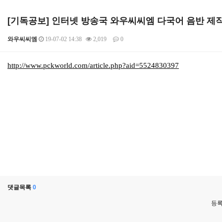
[기독공보] 인터넷 방송국 와우씨씨엠 다국어 음반 제
와우씨씨엠
19-07-02 14:38
2,019
0
본문
http://www.pckworld.com/article.php?aid=5524830397
댓글목록
0
등록