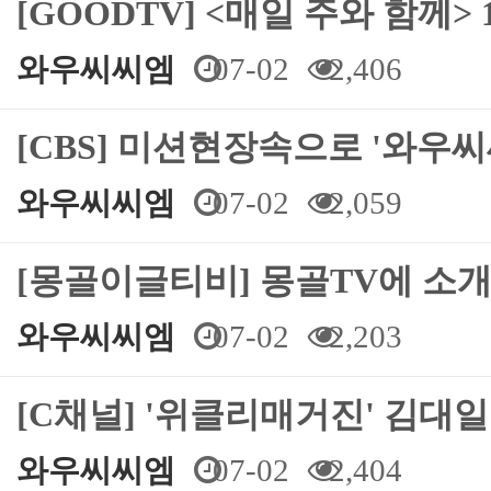
[GOODTV] <매일 주와 함께>
와우씨씨엠
07-02
2,406
[CBS] 미션현장속으로 '와우씨
와우씨씨엠
07-02
2,059
[몽골이글티비] 몽골TV에 소
와우씨씨엠
07-02
2,203
[C채널] '위클리매거진' 김대일
와우씨씨엠
07-02
2,404