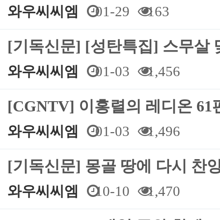
와우씨씨엠
01-29
163
[기독신문] [성탄특집] 스무살
와우씨씨엠
01-03
1,456
[CGNTV] 이홍렬의 레디온 6
와우씨씨엠
01-03
1,496
[기독신문] 몽골 땅에 다시 찬
와우씨씨엠
10-10
1,470