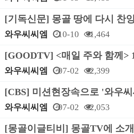
[기독신문] 몽골 땅에 다시 찬
와우씨씨엠
10-10
1,464
[GOODTV] <매일 주와 함께>
와우씨씨엠
07-02
2,399
[CBS] 미션현장속으로 '와우씨
와우씨씨엠
07-02
2,053
[몽골이글티비] 몽골TV에 소