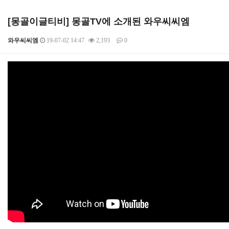
[몽골이글티비] 몽골TV에 소개된 와우씨씨엠
와우씨씨엠
19-07-02 14:47
2,193
0
본문