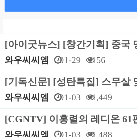
[아이굿뉴스] [창간기획] 중국
와우씨씨엠
01-29
156
[기독신문] [성탄특집] 스무살
와우씨씨엠
01-03
1,449
[CGNTV] 이홍렬의 레디온 6
와우씨씨엠
01-03
1,488